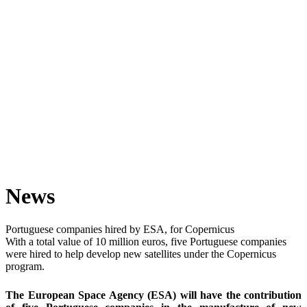
Processing my personal data
I authorize
AED Cluster Portugal
to store the data I have provided
for the purpose of responding to my contact request. The
information I am providing will be stored in accordance with our
Privacy Policy
and with data protection regulations.
Refuse
Accept
Contacts
Pólo Tecnológico de Lisboa, Edifício Empresarial 3, Sala 207, R.
António Champalimaud, 1600-514 Lisboa
+351 914 465 058
aed@aedportugal.pt
Parque do Alentejo de Ciência e Tecnologia Rua Luís Adelino
Fonseca, Lote 1 7005-841 Évora, Portugal
+351 914 465 058
aed@aedportugal.pt