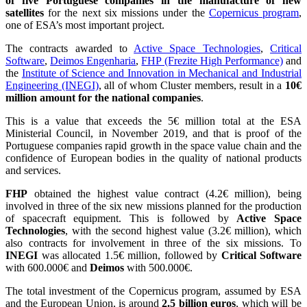
© 2026 AED Cluster
All rights reserved
Privacy policy
Sitemap
Co-financed by:
Definições de Cookies
AED Cluster Portugal
may use cookies to store your login data,
collect statistics to optimize the website’s functionality and to carry
out marketing actions based on your interests.
Preferências de Cookies
Sim, aceito
Cookies Necessários
Estes cookies são necessários para permitir a funcionalidade principal do site e
são ativados automaticamente quando utiliza este site.
Cookies Funcionais
Estes cookies são necessários para permitir a funcionalidade principal do site e