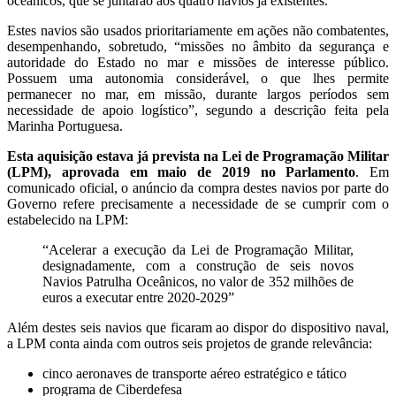
oceânicos, que se juntarão aos quatro navios já existentes.
Estes navios são usados prioritariamente em ações não combatentes,
desempenhando, sobretudo, “missões no âmbito da segurança e
autoridade do Estado no mar e missões de interesse público.
Possuem uma autonomia considerável, o que lhes permite
permanecer no mar, em missão, durante largos períodos sem
necessidade de apoio logístico”, segundo a descrição feita pela
Marinha Portuguesa.
Esta aquisição estava já prevista na Lei de Programação Militar
(LPM), aprovada em maio de 2019 no Parlamento
. Em
comunicado oficial, o anúncio da compra destes navios por parte do
Governo refere precisamente a necessidade de se cumprir com o
estabelecido na LPM:
“Acelerar a execução da Lei de Programação Militar,
designadamente, com a construção de seis novos
Navios Patrulha Oceânicos, no valor de 352 milhões de
euros a executar entre 2020-2029”
Além destes seis navios que ficaram ao dispor do dispositivo naval,
a LPM conta ainda com outros seis projetos de grande relevância:
cinco aeronaves de transporte aéreo estratégico e tático
programa de Ciberdefesa