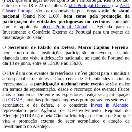
(FIA), que terá lugar no Aeroporto de Farnborough, Reino Unido,
entre os dias 18 e 22 de julho. A
idD Portugal Defence
e a
AED
Cluster Portugal
são os responsáveis pela organização do
stand
nacional
[Stand No: 1160]
, bem como pela promoção da
participação de entidades portuguesas no certame
, contando
com o apoio da
aicep Portugal Global
– Agência para o
Investimento e Comércio Externo de Portugal para um evento de
dinamização do stand.
O
Secretário de Estado da Defesa, Marco Capitão Ferreira
,
bem como outras instituições participarão no evento, estando
planeada uma visita à delegação nacional e ao stand de Portugal no
dia 18 de julho, entre as 13h30 e as 15h30.
O FIA é um dos eventos de referência a nível global para a indústria
aeroespacial e de defesa. Com cerca de 20 entidades nacionais
representadas,
a participação nacional neste evento será
a maior
em termos de representação, desde o recomeço dos eventos físicos
após a pandemia. De entre os expositores, realça-se a participação
da
OGMA
, uma das principais empresas portuguesas nos setores da
aeronáutica e da defesa, e o consórcio
Invest in Alentejo
,
representado pela Agência de Desenvolvimento Regional do
Alentejo (ADRAL) e pela Câmara Municipal de Ponte de Sor, que
visa a promoção externa do setor aeronáutico e atração de
investimento no Alentejo.