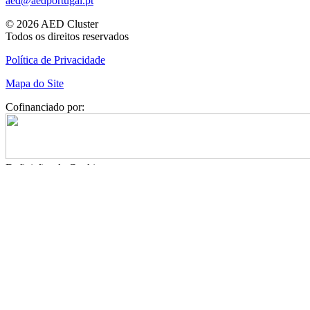
aed@aedportugal.pt
© 2026 AED Cluster
Todos os direitos reservados
Política de Privacidade
Mapa do Site
Cofinanciado por:
Definições de Cookies
A
AED Cluster Portugal
pode utilizar cookies para memorizar os
seus dados de início de sessão, recolher estatísticas para otimizar a
funcionalidade do site e para realizar ações de marketing com base
nos seus interesses.
Preferências de Cookies
Sim, aceito
Cookies Necessários
Estes cookies são necessários para permitir a funcionalidade principal do site e
são ativados automaticamente quando utiliza este site.