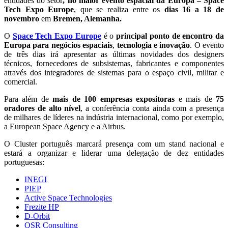
entidades do setor
, no maior evento espacial da Europa – Space
Tech Expo Europe
, que se realiza entre os
dias 16 a 18 de
novembro
em
Bremen, Alemanha.
O
Space Tech Expo Europe
é o
principal ponto de encontro da
Europa para negócios espaciais
,
tecnologia e inovação
. O evento
de três dias irá apresentar as últimas novidades dos designers
técnicos, fornecedores de subsistemas, fabricantes e componentes
através dos integradores de sistemas para o espaço civil, militar e
comercial.
Para além de
mais de 100 empresas expositoras
e mais de
75
oradores de alto nível
, a conferência conta ainda com a presença
de milhares de líderes na indústria internacional, como por exemplo,
a European Space Agency e a Airbus.
O Cluster português marcará presença com um stand nacional e
estará a organizar e liderar uma delegação de dez entidades
portuguesas:
INEGI
PIEP
Active Space Technologies
Frezite HP
D-Orbit
QSR Consulting