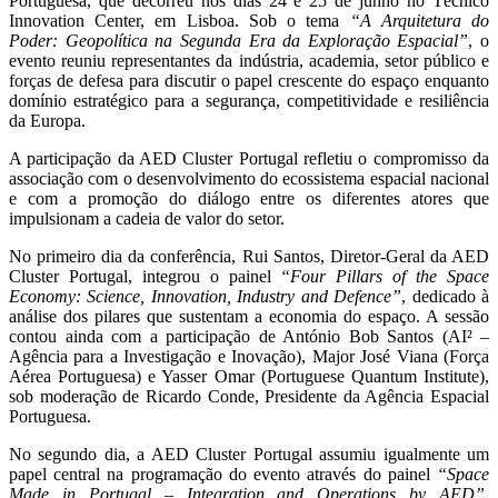
Portuguesa, que decorreu nos dias 24 e 25 de junho no Técnico
Innovation Center, em Lisboa. Sob o tema
“A Arquitetura do
Poder: Geopolítica na Segunda Era da Exploração Espacial”
, o
evento reuniu representantes da indústria, academia, setor público e
forças de defesa para discutir o papel crescente do espaço enquanto
domínio estratégico para a segurança, competitividade e resiliência
da Europa.
A participação da AED Cluster Portugal refletiu o compromisso da
associação com o desenvolvimento do ecossistema espacial nacional
e com a promoção do diálogo entre os diferentes atores que
impulsionam a cadeia de valor do setor.
No primeiro dia da conferência, Rui Santos, Diretor-Geral da AED
Cluster Portugal, integrou o painel
“Four Pillars of the Space
Economy: Science, Innovation, Industry and Defence”
, dedicado à
análise dos pilares que sustentam a economia do espaço. A sessão
contou ainda com a participação de António Bob Santos (AI² –
Agência para a Investigação e Inovação), Major José Viana (Força
Aérea Portuguesa) e Yasser Omar (Portuguese Quantum Institute),
sob moderação de Ricardo Conde, Presidente da Agência Espacial
Portuguesa.
No segundo dia, a AED Cluster Portugal assumiu igualmente um
papel central na programação do evento através do painel
“Space
Made in Portugal – Integration and Operations by AED”
,