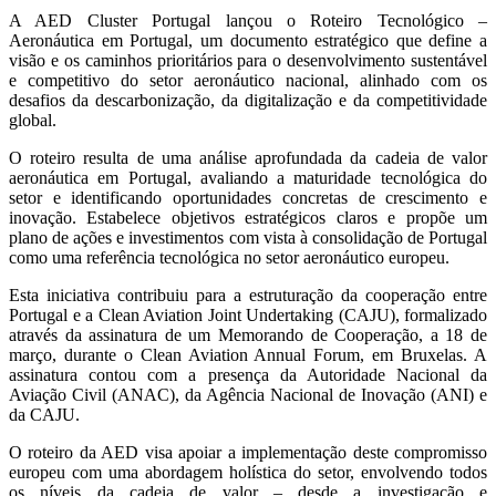
A AED Cluster Portugal lançou o Roteiro Tecnológico –
Aeronáutica em Portugal, um documento estratégico que define a
visão e os caminhos prioritários para o desenvolvimento sustentável
e competitivo do setor aeronáutico nacional, alinhado com os
desafios da descarbonização, da digitalização e da competitividade
global.
O roteiro resulta de uma análise aprofundada da cadeia de valor
aeronáutica em Portugal, avaliando a maturidade tecnológica do
setor e identificando oportunidades concretas de crescimento e
inovação. Estabelece objetivos estratégicos claros e propõe um
plano de ações e investimentos com vista à consolidação de Portugal
como uma referência tecnológica no setor aeronáutico europeu.
Esta iniciativa contribuiu para a estruturação da cooperação entre
Portugal e a Clean Aviation Joint Undertaking (CAJU), formalizado
através da assinatura de um Memorando de Cooperação, a 18 de
março, durante o Clean Aviation Annual Forum, em Bruxelas. A
assinatura contou com a presença da Autoridade Nacional da
Aviação Civil (ANAC), da Agência Nacional de Inovação (ANI) e
da CAJU.
O roteiro da AED visa apoiar a implementação deste compromisso
europeu com uma abordagem holística do setor, envolvendo todos
os níveis da cadeia de valor – desde a investigação e