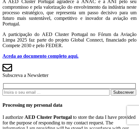
A AED Cluster Portugal agradece à ANAC e à ANI pelo seu
compromisso e pela valorização do envolvimento da indústria neste
processo estratégico, que representa um passo decisivo para um
futuro mais sustentável, competitivo e inovador da aviação em
Portugal.
A participação do AED Cluster Portugal no Fórum da Aviação
Limpa 2025 faz parte do projeto Global Connect, financiado pelo
Compete 2030 e pelo FEDER.
Aceda ao documento completo aqui.
Subscreva a Newsletter
Subscrever
Processing my personal data
I authorize
AED Cluster Portugal
to store the data I have provided
for the purpose of responding to my contact request. The
information I am providing will be stored in accordance with our
Privacy Policy
and with data protection regulations.