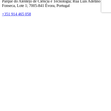
Parque do Alentejo de Ciência e Tecnologia; Rua Luís Adelino
Fonseca, Lote 1; 7005-841 Évora, Portugal
+351 914 465 058
aed@aedportugal.pt
© 2026 AED Cluster
Todos os direitos reservados
Política de Privacidade
Mapa do Site
Cofinanciado por:
Definições de Cookies
A
AED Cluster Portugal
pode utilizar cookies para memorizar os
seus dados de início de sessão, recolher estatísticas para otimizar a
funcionalidade do site e para realizar ações de marketing com base
nos seus interesses.