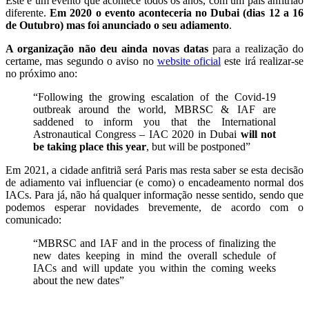
Este é um evento que acontece todos os anos, com um país anfitrião
diferente.
Em 2020 o evento aconteceria no Dubai (dias 12 a 16
de Outubro) mas foi anunciado o seu adiamento
.
A organização não deu ainda novas datas
para a realização do
certame, mas segundo o aviso no
website oficial
este irá realizar-se
no próximo ano:
“Following the growing escalation of the Covid-19
outbreak around the world, MBRSC & IAF are
saddened to inform you that the International
Astronautical Congress – IAC 2020 in Dubai
will not
be taking place this year
, but will be postponed”
Em 2021, a cidade anfitriã será Paris mas resta saber se esta decisão
de adiamento vai influenciar (e como) o encadeamento normal dos
IACs. Para já, não há qualquer informação nesse sentido, sendo que
podemos esperar novidades brevemente, de acordo com o
comunicado:
“MBRSC and IAF and in the process of finalizing the
new dates keeping in mind the overall schedule of
IACs and will update you within the coming weeks
about the new dates”